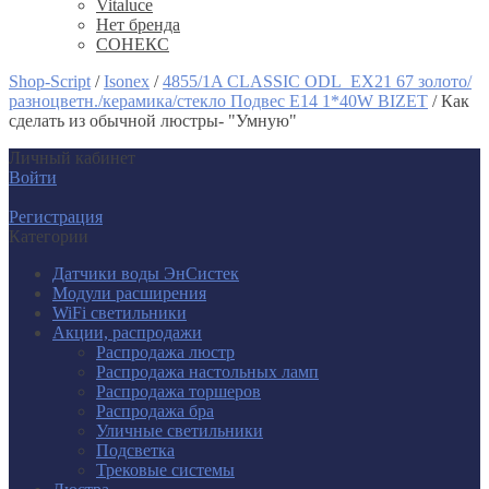
Vitaluce
Нет бренда
СОНЕКС
Shop-Script
/
Isonex
/
4855/1A CLASSIC ODL_EX21 67 золото/
разноцветн./керамика/стекло Подвес E14 1*40W BIZET
/
Как
сделать из обычной люстры- "Умную"
Личный кабинет
Войти
Регистрация
Категории
Датчики воды ЭнСистек
Модули расширения
WiFi светильники
Акции, распродажи
Распродажа люстр
Распродажа настольных ламп
Распродажа торшеров
Распродажа бра
Уличные светильники
Подсветка
Трековые системы