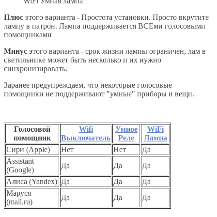
WiFi Умная лампа
Плюс
этого варианта - Простота установки. Просто вкрутите
лампу в патрон. Лампа поддерживается ВСЕми голосовыми
помощниками
Минус
этого варианта - срок жизни лампы ограничен, лам в
светильнике может быть несколько и их нужно
синхронизировать.
Заранее предупреждаем, что некоторые голосовые
помощники не поддерживают "умные" приборы и вещи.
Голосовой
Wifi
Умное
WiFi
помощник
Выключатель
Реле
Лампа
Сири (Apple)
Нет
Нет
Да
Assistant
Да
Да
Да
(Google)
Алиса (Yandex)
Да
Да
Да
Маруся
Да
Да
Да
(mail.ru)