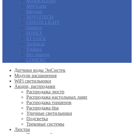
MARKSLOJD
MW-Light
Maytoni
NOVOTECH
ODEON LIGHT
Outdoor
SONEX
ST LUCE
Technical
Vitaluce
Нет бренда
СОНЕКС
Датчики воды ЭнСистек
Модули расширения
WiFi светильники
Акции, распродажи
Распродажа люстр
Распродажа настольных ламп
Распродажа торшеров
Распродажа бра
Уличные светильники
Подсветка
Трековые системы
Люстра