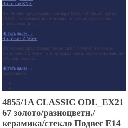
Что такое KNX
Что из себя представляет стандарт KNX? В общих чертах.
"KNX - это коммуникационная шина, используемая для
автоматизации...
Читать далее
→
Что такие Z-Wave
Что из себя представляет технология Z-Wave? Что это за
технология? Z-Wave - это протокол связи, зарекомендовавший
себя как способ...
Читать далее
→
Фотоальбом
4855/1A CLASSIC ODL_EX21
67 золото/разноцветн./
керамика/стекло Подвес E14