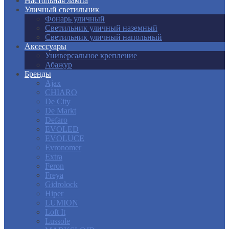
Настольная лампа
Уличный светильник
Фонарь уличный
Светильник уличный наземный
Светильник уличный напольный
Аксессуары
Универсальное крепление
Абажур
Бренды
Ajax
CHIARO
De City
De Markt
Defaro
EVOLED
EVOLUCE
Evronomer
Extra
Feron
Freya
Gidrolock
Hiper
LUMION
Loft It
Lussole