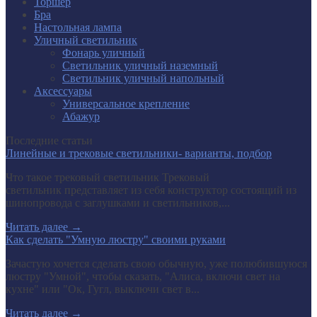
Торшер
Бра
Настольная лампа
Уличный светильник
Фонарь уличный
Светильник уличный наземный
Светильник уличный напольный
Аксессуары
Универсальное крепление
Абажур
Последние статьи
Линейные и трековые светильники- варианты, подбор
Что такое трековый светильник Трековый
светильник представляет из себя конструктор состоящий из
шинопровода с заглушками и светильников,...
Читать далее
→
Как сделать "Умную люстру" своими руками
Зачастую хочется сделать свою обычную, уже полюбившуюся
люстру "Умной", чтобы сказать, "Алиса, включи свет на
кухне" или "Ок, Гугл, выключи свет в...
Читать далее
→