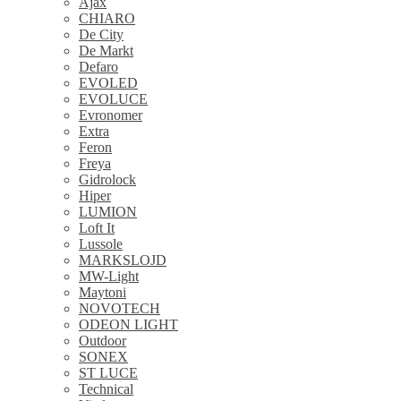
Ajax
CHIARO
De City
De Markt
Defaro
EVOLED
EVOLUCE
Evronomer
Extra
Feron
Freya
Gidrolock
Hiper
LUMION
Loft It
Lussole
MARKSLOJD
MW-Light
Maytoni
NOVOTECH
ODEON LIGHT
Outdoor
SONEX
ST LUCE
Technical