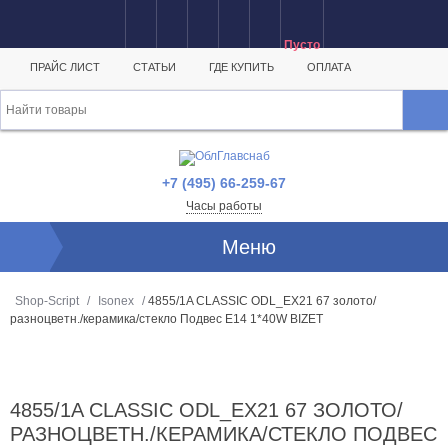
Пусто
ПРАЙС ЛИСТ
СТАТЬИ
ГДЕ КУПИТЬ
ОПЛАТА
+7 (495) 66-259-67
Часы работы
Меню
Shop-Script
/
Isonex
/
4855/1A CLASSIC ODL_EX21 67 золото/
разноцветн./керамика/стекло Подвес E14 1*40W BIZET
4855/1A CLASSIC ODL_EX21 67 ЗОЛОТО/
РАЗНОЦВЕТН./КЕРАМИКА/СТЕКЛО ПОДВЕС