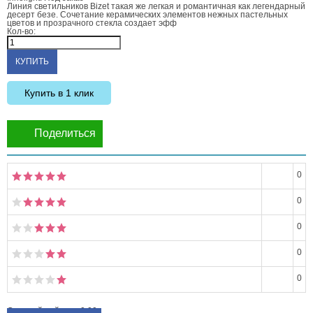
Линия светильников Bizet такая же легкая и романтичная как легендарный
десерт безе. Сочетание керамических элементов нежных пастельных
цветов и прозрачного стекла создает эфф
Кол-во:
Купить в 1 клик
Поделиться
0
0
0
0
0
Средний рейтинг:
0.00