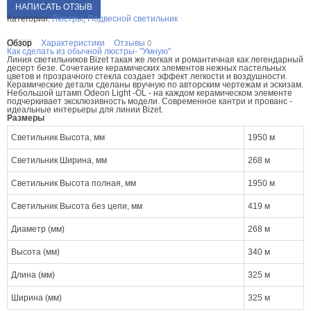
НАПИСАТЬ ОТЗЫВ
Категории:
Люстры
,
Подвесной светильник
Обзор
Характеристики
Отзывы
0
Как сделать из обычной люстры- "Умную"
Линия светильников Bizet такая же легкая и романтичная как легендарный
десерт безе. Сочетание керамических элементов нежных пастельных
цветов и прозрачного стекла создает эффект легкости и воздушности.
Керамические детали сделаны вручную по авторским чертежам и эскизам.
Небольшой штамп Odeon Light -OL - на каждом керамическом элементе
подчеркивает эксклюзивность модели. Современное кантри и прованс -
идеальные интерьеры для линии Bizet.
Размеры
Светильник Высота, мм
1950 м
Светильник Ширина, мм
268 м
Светильник Высота полная, мм
1950 м
Светильник Высота без цепи, мм
419 м
Диаметр (мм)
268 м
Высота (мм)
340 м
Длина (мм)
325 м
Ширина (мм)
325 м