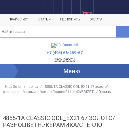
Пусто
ПРАЙС ЛИСТ
СТАТЬИ
ГДЕ КУПИТЬ
ОПЛАТА
+7 (495) 66-259-67
Часы работы
Меню
Shop-Script
/
Isonex
/
4855/1A CLASSIC ODL_EX21 67 золото/
разноцветн./керамика/стекло Подвес E14 1*40W BIZET
/
Отзывы
4855/1A CLASSIC ODL_EX21 67 ЗОЛОТО/
РАЗНОЦВЕТН./КЕРАМИКА/СТЕКЛО