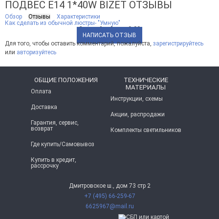
ПОДВЕС E14 1*40W BIZET ОТЗЫВЫ
Обзор
Отзывы
Характеристики
Как сделать из обычной люстры- "Умную"
Средний рейтинг:
0.00
НАПИСАТЬ ОТЗЫВ
Для того, чтобы оставить комментарий, пожалуйста,
зарегистрируйтесь
или
авторизуйтесь
ОБЩИЕ ПОЛОЖЕНИЯ
ТЕХНИЧЕСКИЕ
МАТЕРИАЛЫ
Оплата
Инструкции, схемы
Доставка
Акции, распродажи
Гарантия, сервис,
возврат
Комплекты светильников
Где купить/Самовывоз
Купить в кредит,
рассрочку
Дмитровское ш., дом 73 стр 2
+7 (495) 66-259-67
6625967@mail.ru