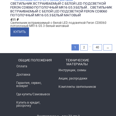
СВЕТИЛЬНИК ВСТРАИВАЕМЫЙ С БЕЛОЙ LED ПОДСВЕТКОЙ
FERON CD8060 ПОТОЛОЧНЫЙ MR16 G5.3 БЕЛЫЙ...
СВЕТИЛЬНИК
ВСТРАИВАЕМЫЙ С БЕЛОЙ LED ПОДСВЕТКОЙ FERON CD8060
ПОТОЛОЧНЫЙ MR16 G5.3 БЕЛЫЙ МАТОВЫЙ
411
₽
Светильник встраиваемый с белой LED подсветкой Feron CD8060
потолочный MR16 G5.3 белый матовый
...
1
2
40
→
ОБЩИЕ ПОЛОЖЕНИЯ
ТЕХНИЧЕСКИЕ
МАТЕРИАЛЫ
Оплата
Инструкции, схемы
Доставка
Акции, распродажи
Гарантия, сервис,
возврат
Комплекты светильников
Где купить/Самовывоз
Купить в кредит,
рассрочку