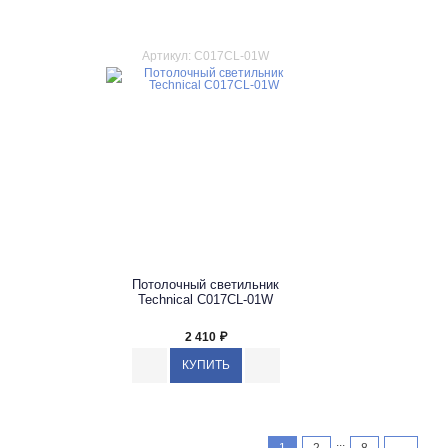
Артикул: C017CL-01W
Потолочный светильник
Technical C017CL-01W
2 410
₽
...
1
2
8
→