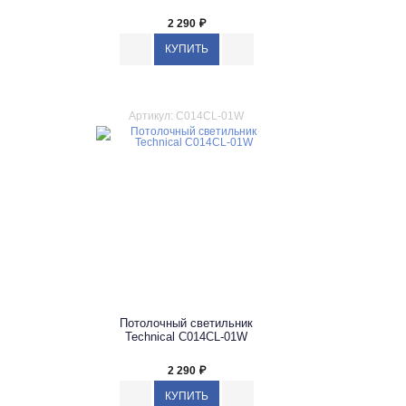
2 290
₽
Артикул: C014CL-01W
Потолочный светильник
Technical C014CL-01W
2 290
₽