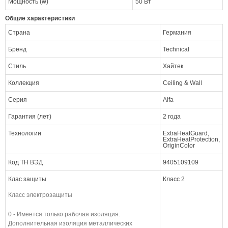
Мощность (w)
50 Вт
Общие характеристики
Страна
Германия
Бренд
Technical
Стиль
Хайтек
Коллекция
Ceiling & Wall
Серия
Alfa
Гарантия (лет)
2 года
Технологии
ExtraHeatGuard,
ExtraHeatProtection,
OriginColor
Код ТН ВЭД
9405109109
Клас защиты
Класс 2
Класс электрозащиты
0 - Имеется только рабочая изоляция.
Дополнительная изоляция металлических