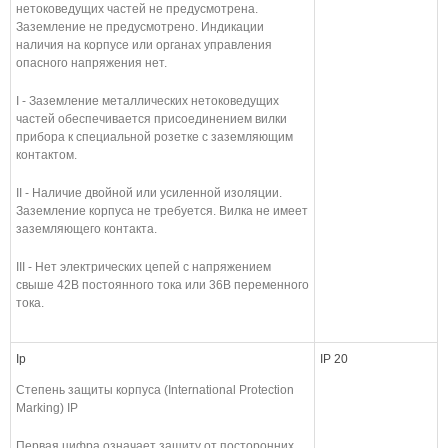
нетоковедущих частей не предусмотрена.
Заземление не предусмотрено. Индикации
наличия на корпусе или органах управления
опасного напряжения нет.
I - Заземление металлических нетоковедущих
частей обеспечивается присоединением вилки
прибора к специальной розетке с заземляющим
контактом.
II - Наличие двойной или усиленной изоляции.
Заземление корпуса не требуется. Вилка не имеет
заземляющего контакта.
III - Нет электрических цепей с напряжением
свыше 42В постоянного тока или 36В переменного
тока.
Ip
IP 20
Степень защиты корпуса (International Protection
Marking) IP
Первая цифра означает защиту от посторонних