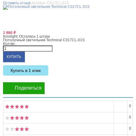
Оставить отзыв
Артикул:
C017CL-01S
1 980
₽
Innolight:
Осталась 1 штука
Потолочный светильник Technical C017CL-01S
Кол-во:
Купить в 1 клик
Поделиться
0
0
0