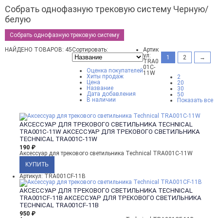
Собрать однофазную трековую систему Черную/
белую
Собрать однофазную трековую систему
НАЙДЕНО ТОВАРОВ: 45
Сортировать:
Артик
ул:
1
2
→
TRA0
01C-
Оценка покупателей
11W
Хиты продаж
2
Цена
20
Название
30
Дата добавления
50
В наличии
Показать все
АКСЕССУАР ДЛЯ ТРЕКОВОГО СВЕТИЛЬНИКА TECHNICAL
TRA001C-11W
АКСЕССУАР ДЛЯ ТРЕКОВОГО СВЕТИЛЬНИКА
TECHNICAL TRA001C-11W
190
₽
Аксессуар для трекового светильника Technical TRA001C-11W
Артикул: TRA001CF-11B
АКСЕССУАР ДЛЯ ТРЕКОВОГО СВЕТИЛЬНИКА TECHNICAL
TRA001CF-11B
АКСЕССУАР ДЛЯ ТРЕКОВОГО СВЕТИЛЬНИКА
TECHNICAL TRA001CF-11B
950
₽