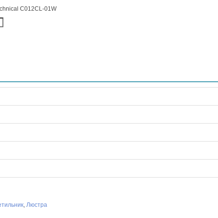
chnical C012CL-01W
етильник
,
Люстра