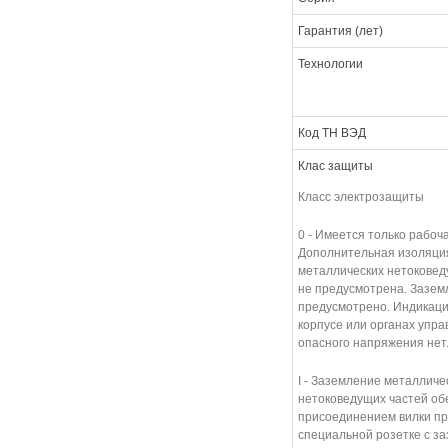
Гарантия (лет)
Технологии
Код ТН ВЭД
Клас защиты
Класс электрозащиты
0 - Имеется только рабоч
Дополнительная изоляци
металлических нетоковед
не предусмотрена. Зазем
предусмотрено. Индикаци
корпусе или органах упр
опасного напряжения нет
I - Заземление металличе
нетоковедущих частей об
присоединением вилки пр
специальной розетке с 