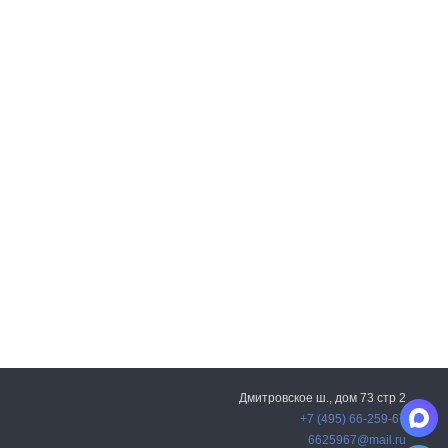
Дмитровское ш., дом 73 стр 2
+7 (495) 66-259-67
6625967@mail.ru