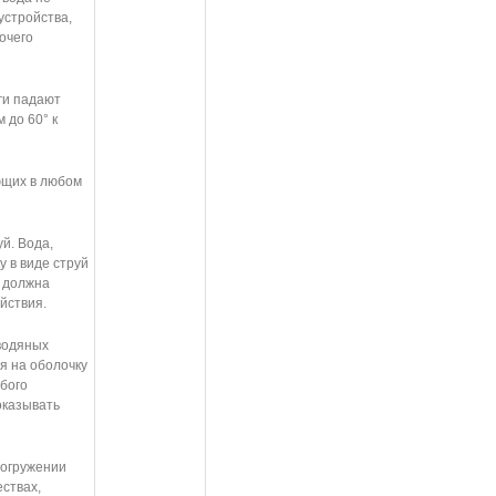
устройства,
очего
ги падают
 до 60° к
ющих в любом
й. Вода,
 в виде струй
е должна
йствия.
водяных
я на оболочку
юбого
оказывать
погружении
ествах,