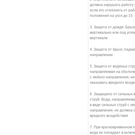
должна нарушать работу 
если его отклонить от раб
положения на угол до 15
3. Защита от дождя. Брыз
вертикально или под углом
вертикали.
4. Защита от брызг, пада
направлении.
5. Защита от водяных стру
направляемая на оболочку
с любого направления, н
оказывать вредного возде
6. Защищено от сильных 
струй. Вода, направляема
в виде сильных струй с л
направления, не должна 
вредного воздействия
7. При кратковременном 
вода не попадает в колич