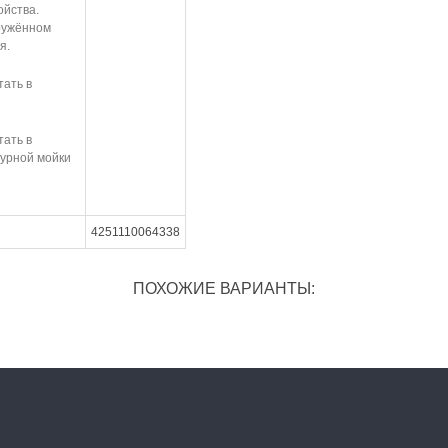
йства.
ружённом
я.
тать в
тать в
урной мойки
4251110064338
ПОХОЖИЕ ВАРИАНТЫ: