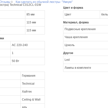
Отзывы
Как сделать из обычной люстры- "Умную"
0
юстра) Technical C012CL-01W
Цвет и форма
85 мм
Цвет
бел
115 мм
Материал, форма
Подвесные крепления
)
115 мм
Чаша крепления
ики
AC 220-240
Цоколь
1
Другое
Led
50 Вт
Лампы в комплекте
Германия
Technical
Хайтек
Ceiling & Wall
Alfa