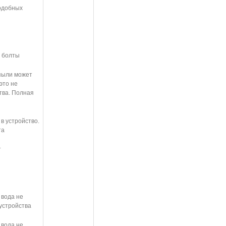
подобных
, болты
 пыли может
это не
тва. Полная
в устройство.
та
т
 вода не
устройства
 вода не