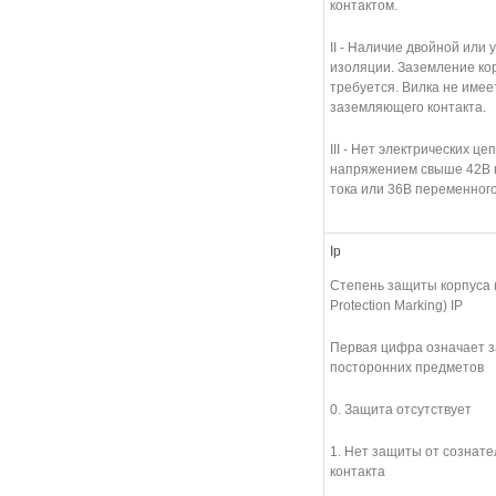
контактом.
II - Наличие двойной или
изоляции. Заземление ко
требуется. Вилка не имее
заземляющего контакта.
III - Нет электрических це
напряжением свыше 42В 
тока или 36В переменного
Ip
Степень защиты корпуса (I
Protection Marking) IP
Первая цифра означает з
посторонних предметов
0. Защита отсутствует
1. Нет защиты от сознате
контакта