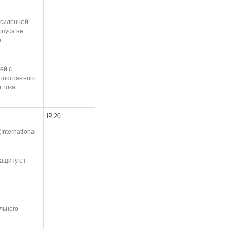
 усиленной
рпуса не
т
пей с
постоянного
 тока.
IP 20
nternational
ащиту от
льного