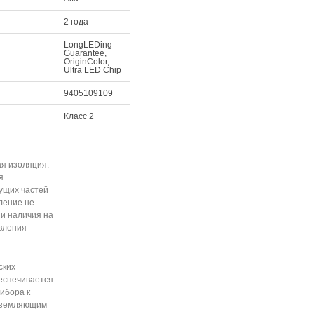
2 года
LongLEDing
Guarantee,
OriginColor,
Ultra LED Chip
9405109109
Класс 2
ая изоляция.
я
ущих частей
ление не
и наличия на
авления
.
ских
еспечивается
ибора к
заземляющим