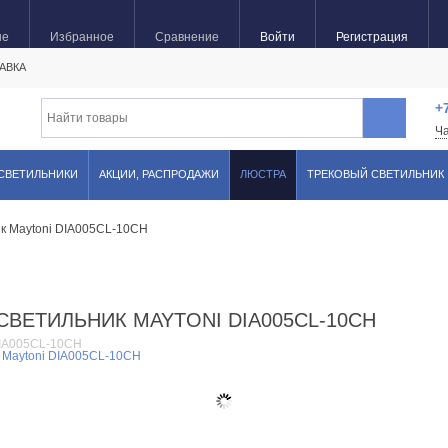
ые
Избранное
Сравнение
Войти
Регистрация
АВКА
+
Ч
 СВЕТИЛЬНИКИ
АКЦИИ, РАСПРОДАЖИ
ЛЮСТРА
ТРЕКОВЫЙ СВЕТИЛЬНИК
к Maytoni DIA005CL-10CH
ВЕТИЛЬНИК MAYTONI DIA005CL-10CH
IA005CL-10CH