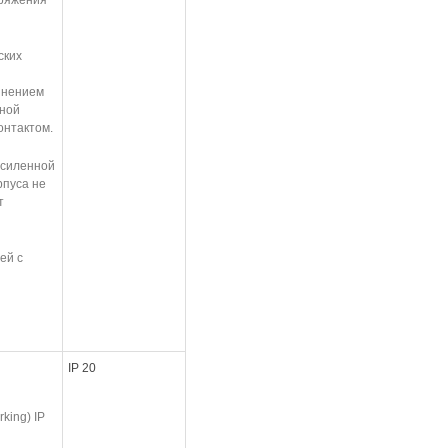
пряжения
ских
инением
ьной
онтактом.
 усиленной
рпуса не
т
пей с
IP 20
rking) IP