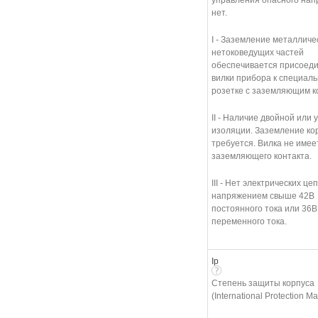
управления опасного на
нет.
I - Заземление металличе
нетоковедущих частей
обеспечивается присоед
вилки прибора к специал
розетке с заземляющим к
II - Наличие двойной или
изоляции. Заземление ко
требуется. Вилка не имее
заземляющего контакта.
III - Нет электрических це
напряжением свыше 42В
постоянного тока или 36В
переменного тока.
Ip
Степень защиты корпуса
(International Protection Ma