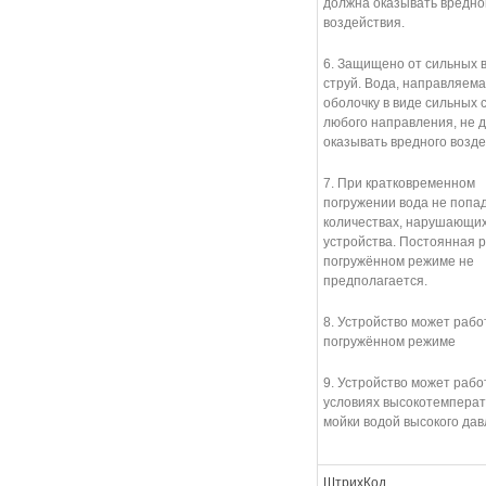
должна оказывать вредно
воздействия.
6. Защищено от сильных 
струй. Вода, направляема
оболочку в виде сильных с
любого направления, не 
оказывать вредного возд
7. При кратковременном
погружении вода не попад
количествах, нарушающих
устройства. Постоянная р
погружённом режиме не
предполагается.
8. Устройство может рабо
погружённом режиме
9. Устройство может рабо
условиях высокотемпера
мойки водой высокого да
ШтрихКод