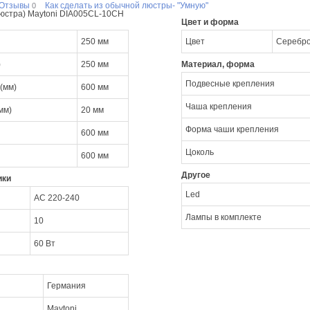
Отзывы
Как сделать из обычной люстры- "Умную"
0
юстра) Maytoni DIA005CL-10CH
Цвет и форма
250 мм
Цвет
Серебр
)
250 мм
Материал, форма
Подвесные крепления
(мм)
600 мм
Чаша крепления
мм)
20 мм
Форма чаши крепления
600 мм
Цоколь
600 мм
Другое
ики
Led
AC 220-240
Лампы в комплекте
10
60 Вт
Германия
Maytoni