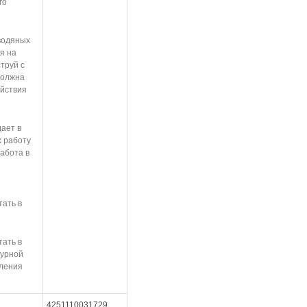
го
водяных
я на
труй с
должна
ействия
ает в
 работу
абота в
тать в
тать в
турной
вления
4251110031729