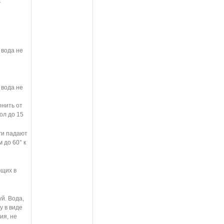
т
 вода не
 вода не
онить от
ол до 15
ги падают
 до 60° к
ющих в
й. Вода,
у в виде
ия, не