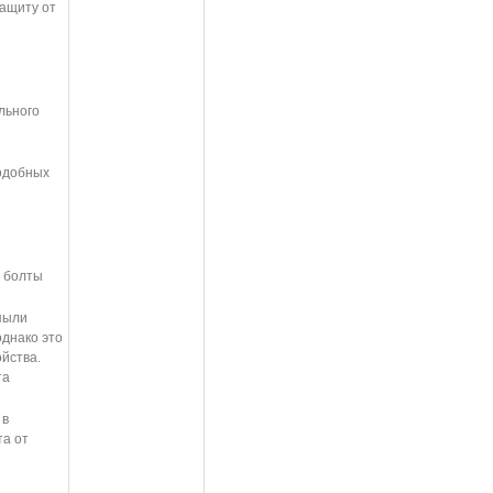
ащиту от
льного
подобных
, болты
пыли
однако это
йства.
та
 в
та от