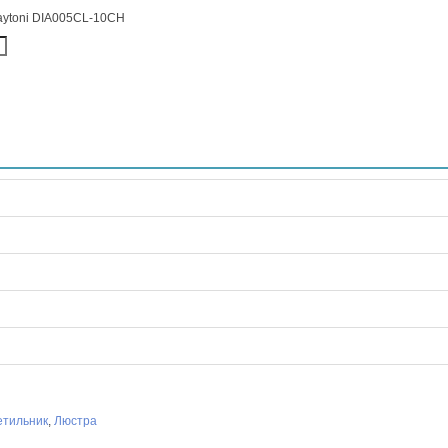
aytoni DIA005CL-10CH
етильник
,
Люстра