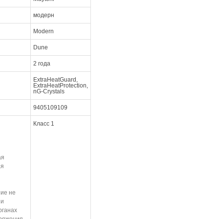
модерн
Modern
Dune
2 года
ExtraHeatGuard,
ExtraHeatProtection,
nG-Crystals
9405109109
Класс 1
ая
ая
ие не
ии
рганах