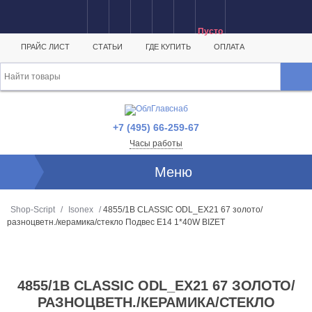
Пусто
ПРАЙС ЛИСТ
СТАТЬИ
ГДЕ КУПИТЬ
ОПЛАТА
+7 (495) 66-259-67
Часы работы
Меню
Shop-Script
/
Isonex
/
4855/1B CLASSIC ODL_EX21 67 золото/
разноцветн./керамика/стекло Подвес E14 1*40W BIZET
4855/1B CLASSIC ODL_EX21 67 ЗОЛОТО/
РАЗНОЦВЕТН./КЕРАМИКА/СТЕКЛО