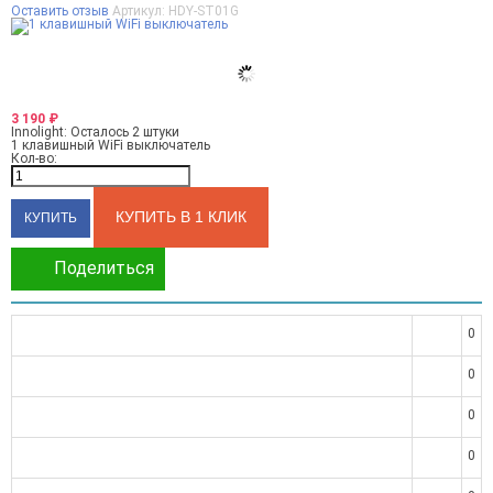
Оставить отзыв
Артикул:
HDY-ST01G
3 190
₽
Innolight:
Осталось 2 штуки
1 клавишный WiFi выключатель
Кол-во:
КУПИТЬ В 1 КЛИК
Поделиться
0
0
0
0