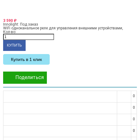
3 590
₽
Innolight:
Под заказ
WiFi одноканальное реле для управления внешними устройствами,
Кол-во:
Купить в 1 клик
Поделиться
0
0
0
0