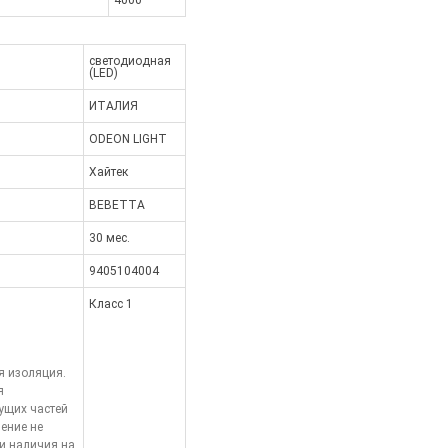
4000
светодиодная
(LED)
ИТАЛИЯ
ODEON LIGHT
Хайтек
BEBETTA
30 мес.
9405104004
Класс 1
я изоляция.
я
ущих частей
ение не
и наличия на