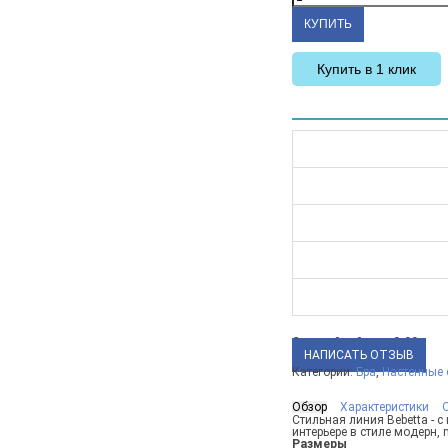
Купить в 1 клик
Средний рейтинг:
0.00
НАПИСАТЬ ОТЗЫВ
Категории:
Бра
,
Настенные 
Обзор
Характеристики
Стильная линия Bebetta -
интерьере в стиле модерн, 
Размеры