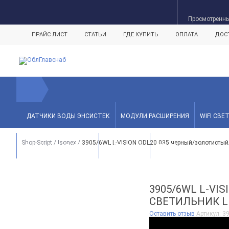
Просмотренн
ПРАЙС ЛИСТ
СТАТЬИ
ГДЕ КУПИТЬ
ОПЛАТА
ДОС
ДАТЧИКИ ВОДЫ ЭНСИСТЕК
МОДУЛИ РАСШИРЕНИЯ
WIFI СВЕ
Shop-Script
/
Isonex
/
3905/6WL L-VISION ODL20 035 черный/золотисты
УЛИЧНЫЙ СВЕТИЛЬНИК
АКСЕССУАРЫ
БРЕНДЫ
3905/6WL L-V
СВЕТИЛЬНИК LE
Оставить отзыв
Артикул:
3