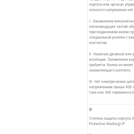
корпусе или органах упра
опасного напряжения нет.
I - Заземление металличе
нетоковедущих частей об
присоединением вилки пр
специальной розетке с з
контактом.
II - Наличие двойной или 
изоляции. Заземление ко
требуется. Вилка не имеет
заземляющего контакта.
III - Нет электрических цеп
напряжением свыше 42В 
тока или 36В переменного
Ip
Степень защиты корпуса (I
Protection Marking) IP