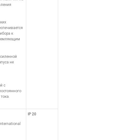
вления
ских
еспечивается
ибора к
аземляющим
усиленной
рпуса не
ей с
постоянного
 тока.
IP 20
nternational