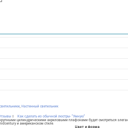
светильники
,
Настенный светильник
Отзывы
Как сделать из обычной люстры- "Умную"
0
 с крупными цилиндрическими акриловыми плафонами будет смотреться элеган
midcentury и американском стиле.
Цвет и форма