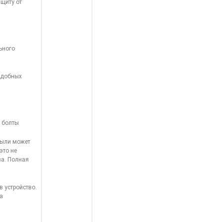
ащиту от
ьного
подобных
, болты
пыли может
это не
ва. Полная
в устройство.
а