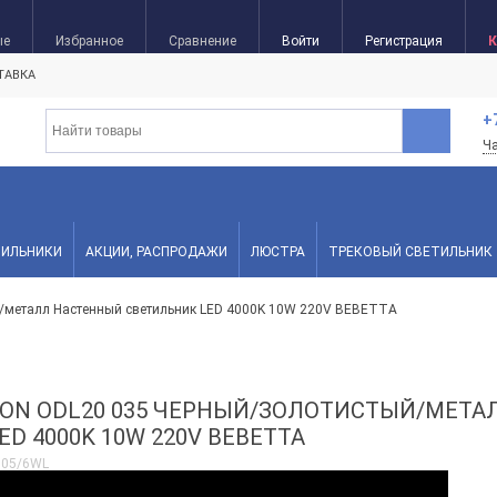
ые
Избранное
Сравнение
Войти
Регистрация
К
ТАВКА
+
Ч
ТИЛЬНИКИ
АКЦИИ, РАСПРОДАЖИ
ЛЮСТРА
ТРЕКОВЫЙ СВЕТИЛЬНИК
й/металл Настенный светильник LED 4000K 10W 220V BEBETTA
ISION ODL20 035 ЧЕРНЫЙ/ЗОЛОТИСТЫЙ/МЕТ
D 4000K 10W 220V BEBETTA
905/6WL