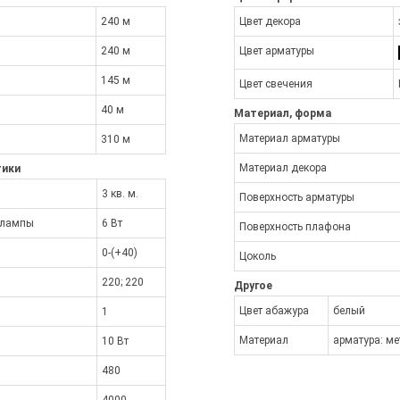
240 м
Цвет декора
240 м
Цвет арматуры
145 м
Цвет свечения
40 м
Материал, форма
Материал арматуры
310 м
Материал декора
тики
3 кв. м.
Поверхность арматуры
 лампы
6 Вт
Поверхность плафона
0-(+40)
Цоколь
220; 220
Другое
Цвет абажура
белый
1
Материал
арматура: ме
10 Вт
480