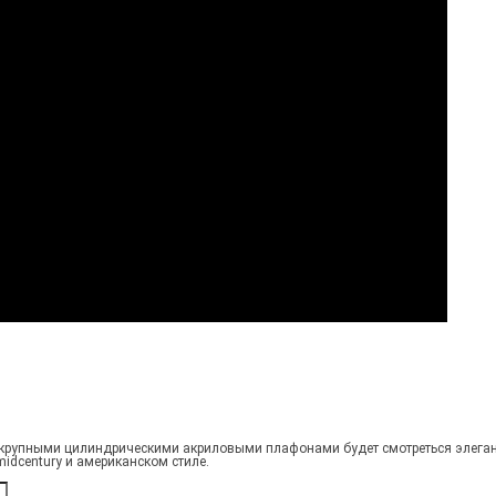
 с крупными цилиндрическими акриловыми плафонами будет смотреться элеган
midcentury и американском стиле.