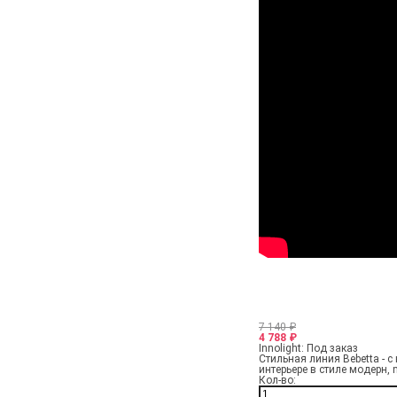
7 140
₽
4 788
₽
Innolight:
Под заказ
Стильная линия Bebetta -
интерьере в стиле модерн, 
Кол-во: