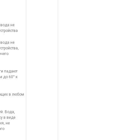
 вода не
устройства
 вода не
стройства,
очего
ги падают
м до 60° к
ающих в любом
й. Вода,
у в виде
ия, не
ого