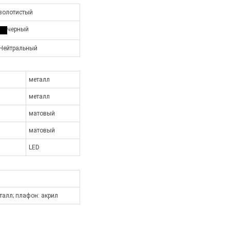
золотистый
черный
Нейтральный
металл
металл
матовый
матовый
LED
талл; плафон: акрил