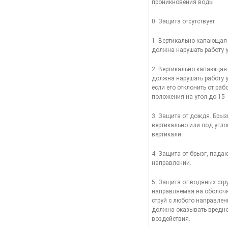
проникновения воды
0. Защита отсутствует
1. Вертикально капающая
должна нарушать работу 
2. Вертикально капающая
должна нарушать работу у
если его отклонить от раб
положения на угол до 15
3. Защита от дождя. Брыз
вертикально или под угло
вертикали.
4. Защита от брызг, пад
направлении.
5. Защита от водяных стру
направляемая на оболочк
струй с любого направлен
должна оказывать вредн
воздействия.