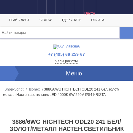
Пусто
ПРАЙС ЛИСТ
СТАТЬИ
ГДЕ КУПИТЬ
ОПЛАТА
+7 (495) 66-259-67
Часы работы
Меню
Shop-Script
/
Isonex
/
3886/6WG HIGHTECH ODL20 241 бел/золот/
металл Настен.светильник LED 4000K 6W 220V IP54 KRISTA
3886/6WG HIGHTECH ODL20 241 БЕЛ/
ЗОЛОТ/МЕТАЛЛ НАСТЕН.СВЕТИЛЬНИК