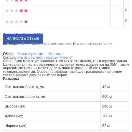
0
0
Средний рейтинг:
0.00
НАПИСАТЬ ОТЗЫВ
Категории:
Бра
,
Настенные светильники
,
Настенный светильник
Обзор
Характеристики
Отзывы
0
Как сделать из обычной люстры- "Умную"
Линия Arno может устанавливаться как вертикально, так и горизонтально.
Центральная часть с акриловым рассеивателем вращается на 355°, таким
образом светильник может давать либо отраженный свет, либо
узконаправленный. Особенно эффектным будет расположение рядом
светильников в двух разных размерах.
Размеры
Светильник Высота, мм
42 м
Светильник Ширина, мм
600 м
Высота (мм)
640 м
Длина (мм)
100 м
Ширина (мм)
82 м