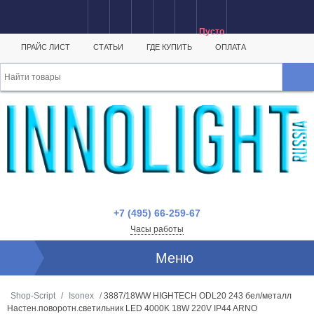
Пусто
ПРАЙС ЛИСТ
СТАТЬИ
ГДЕ КУПИТЬ
ОПЛАТА
+7 (495) 66-259-67
Часы работы
Меню
Shop-Script
/
Isonex
/
3887/18WW HIGHTECH ODL20 243 бел/металл
Настен.поворотн.светильник LED 4000K 18W 220V IP44 ARNO