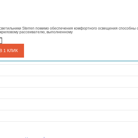
ветильники Sterren помимо обеспечения комфортного освещения способны 
акриловому рассеивателю, выполненному
В 1 КЛИК