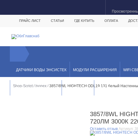
Просмотренн
ПРАЙС ЛИСТ
СТАТЬИ
ГДЕ КУПИТЬ
ОПЛАТА
ДОСТ
ДАТЧИКИ ВОДЫ ЭНСИСТЕК
МОДУЛИ РАСШИРЕНИЯ
WIFI С
Shop-Script
/
Isonex
/
3857/8WL HIGHTECH ODL19 131 белый Настенны
УЛИЧНЫЙ СВЕТИЛЬНИК
АКСЕССУАРЫ
БРЕНДЫ
3857/8WL HIG
720ЛМ 3000К 2
Оставить отзыв
Артикул:
3