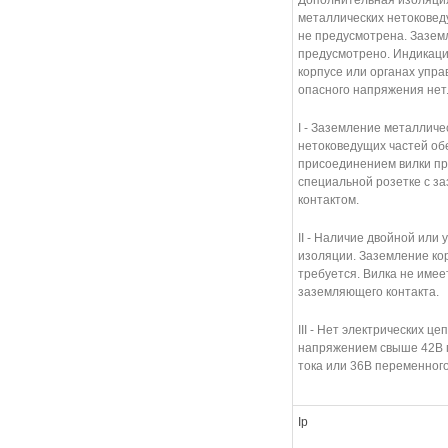
Дополнительная изоляци
металлических нетоковед
не предусмотрена. Зазем
предусмотрено. Индикаци
корпусе или органах упр
опасного напряжения нет
I - Заземление металличе
нетоковедущих частей об
присоединением вилки пр
специальной розетке с 
контактом.
II - Наличие двойной или
изоляции. Заземление ко
требуется. Вилка не имее
заземляющего контакта.
III - Нет электрических це
напряжением свыше 42В 
тока или 36В переменного
Ip