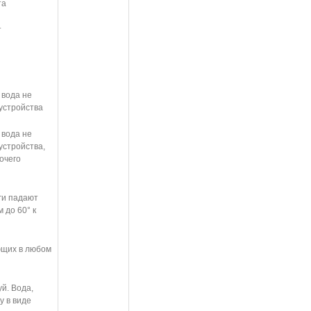
та
т
 вода не
устройства
 вода не
устройства,
очего
ги падают
 до 60° к
ющих в любом
й. Вода,
у в виде