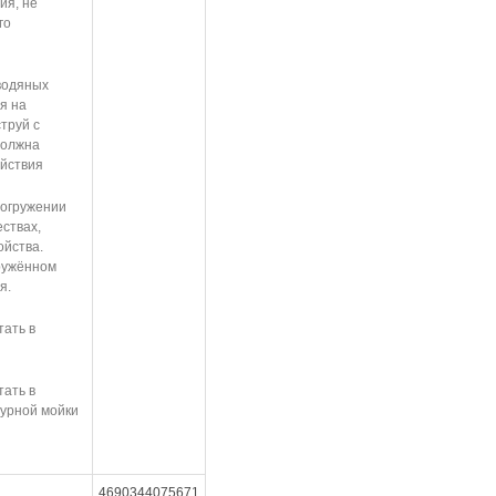
ия, не
го
водяных
я на
труй с
должна
ействия
погружении
ествах,
йства.
ружённом
я.
тать в
тать в
урной мойки
4690344075671