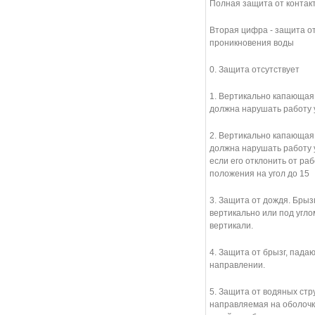
Полная защита от контак
Вторая цифра - защита о
проникновения воды
0. Защита отсутствует
1. Вертикально капающая
должна нарушать работу 
2. Вертикально капающая
должна нарушать работу 
если его отклонить от раб
положения на угол до 15
3. Защита от дождя. Брыз
вертикально или под углом
вертикали.
4. Защита от брызг, пада
направлении.
5. Защита от водяных стру
направляемая на оболочк