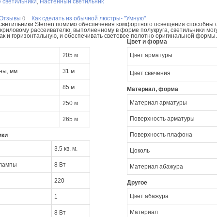
 светильники
,
Настенный светильник
Отзывы
Как сделать из обычной люстры- "Умную"
0
ветильники Sterren помимо обеспечения комфортного освещения способны 
криловому рассеивателю, выполненному в форме полукруга, светильники могу
так и горизонтальную, и обеспечивать световое полотно оригинальной формы.
Цвет и форма
205 м
Цвет арматуры
ны, мм
31 м
Цвет свечения
85 м
Материал, форма
Материал арматуры
250 м
Поверхность арматуры
265 м
Поверхность плафона
ики
3.5 кв. м.
Цоколь
 лампы
8 Вт
Материал абажура
220
Другое
Цвет абажура
1
Материал
8 Вт