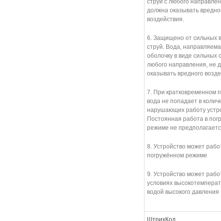
струй с любого направлен
должна оказывать вредно
воздействия.
6. Защищено от сильных 
струй. Вода, направляема
оболочку в виде сильных с
любого направления, не 
оказывать вредного возд
7. При кратковременном 
вода не попадает в колич
нарушающих работу устро
Постоянная работа в пог
режиме не предполагаетс
8. Устройство может рабо
погружённом режиме
9. Устройство может рабо
условиях высокотемперат
водой высокого давления
ШтрихКод