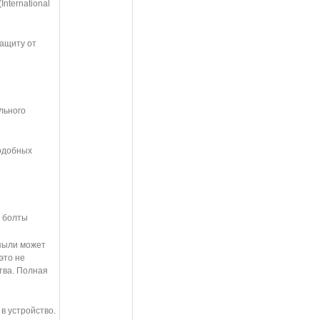
nternational
ащиту от
льного
подобных
, болты
 пыли может
это не
тва. Полная
в устройство.