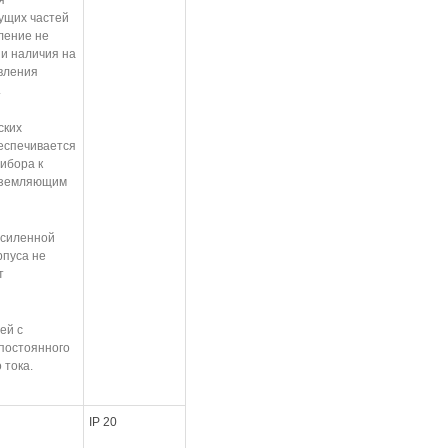
я
ущих частей
ление не
и наличия на
авления
.
ских
еспечивается
ибора к
заземляющим
 усиленной
рпуса не
т
пей с
постоянного
 тока.
IP 20