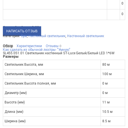
0
0
Средний рейтинг:
0.00
НАПИСАТЬ ОТЗЫВ
Категории:
Бра
,
Настенный светильник
,
Настенный светильник
Обзор
Характеристики
Отзывы
0
Как сделать из обычной люстры- "Умную"
SL455.051.01 Светильник настенный ST-Luce Белый/Белый LED 1*6W
Размеры
Светильник Высота, мм
80 м
Светильник Ширина, мм
100 м
Светильник Высота полная, мм
0 м
Диаметр (мм)
0 м
Высота (мм)
11 м
Длина (мм)
10.5 м
Ширина (мм)
8.5 м