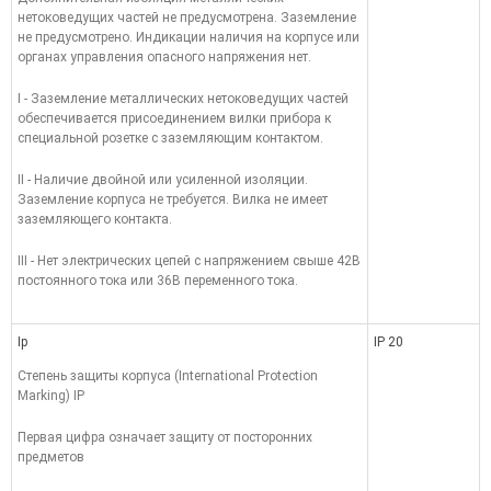
нетоковедущих частей не предусмотрена. Заземление
не предусмотрено. Индикации наличия на корпусе или
органах управления опасного напряжения нет.
I - Заземление металлических нетоковедущих частей
обеспечивается присоединением вилки прибора к
специальной розетке с заземляющим контактом.
II - Наличие двойной или усиленной изоляции.
Заземление корпуса не требуется. Вилка не имеет
заземляющего контакта.
III - Нет электрических цепей с напряжением свыше 42В
постоянного тока или 36В переменного тока.
Ip
IP 20
Степень защиты корпуса (International Protection
Marking) IP
Первая цифра означает защиту от посторонних
предметов