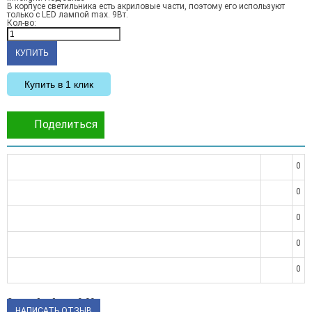
В корпусе светильника есть акриловые части, поэтому его используют
только с LED лампой max. 9Вт.
Кол-во:
Купить в 1 клик
Поделиться
0
0
0
0
0
Средний рейтинг:
0.00
НАПИСАТЬ ОТЗЫВ