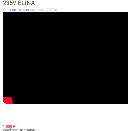
235V ELINA
Оставить отзыв
Артикул:
370730
1 580
₽
Innolight:
Под заказ