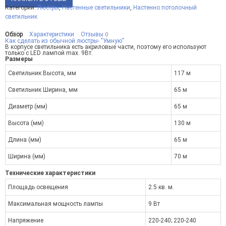
Категории:
Люстры
,
Настенные светильники
,
Настенно потолочный
светильник
Обзор
Характеристики
Отзывы
0
Как сделать из обычной люстры- "Умную"
В корпусе светильника есть акриловые части, поэтому его используют
только с LED лампой max. 9Вт.
Размеры
Светильник Высота, мм
117 м
Светильник Ширина, мм
65 м
Диаметр (мм)
65 м
Высота (мм)
130 м
Длина (мм)
65 м
Ширина (мм)
70 м
Технические характеристики
Площадь освещения
2.5 кв. м.
Максимальная мощность лампы
9 Вт
Напряжение
220-240; 220-240