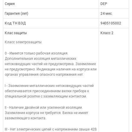
Серия
DEP
Гарантия (лет)
24 мес.
Код ТН ВЭД
9405105002
Клас защиты
Класс 2
Класс электрозащиты
0 - Имеется только рабочая изоляция.
Дополнительная изоляция металлических
нетоковедущих частей не предусмотрена. Заземление
не предусмотрено. Индикации наличия на корпусе или
органах управления опасного напряжения нет.
I - Заземление металлических нетоковедущих частей
обеспечивается присоединением вилки прибора к
специальной розетке с заземляющим контактом.
II - Наличие двойной или усиленной изоляции.
Заземление корпуса не требуется. Вилка не имеет
заземляющего контакта.
III - Нет электрических цепей с напряжением свыше 42В