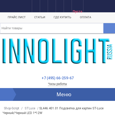
Пусто
ПРАЙС ЛИСТ
СТАТЬИ
ГДЕ КУПИТЬ
ОПЛАТА
+7 (495) 66-259-67
Часы работы
Меню
Shop-Script
/
STLuce
/
SL446.401.01 Подсветка для картин ST-Luce
Черный/Черный LED 1*12W