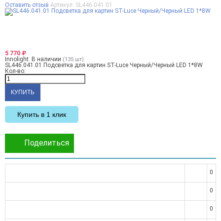
Оставить отзыв
Артикул:
SL446.041.01
5 770
₽
Innolight:
В наличии
(135 шт)
SL446.041.01 Подсветка для картин ST-Luce Черный/Черный LED 1*8W
Кол-во:
Купить в 1 клик
Поделиться
0
0
0