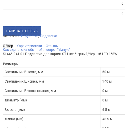
0
0
Средний рейтинг:
0.00
НАПИСАТЬ ОТЗЫВ
Категории:
Подсветка
,
Подсветка
Обзор
Характеристики
Отзывы
0
Как сделать из обычной люстры- "Умную"
SL446.041.01 Подсветка для картин ST-Luce Черный/Черный LED 1*8W
Размеры
Светильник Высота, мм
60 м
Светильник Ширина, мм
140 м
Светильник Высота полная, мм
0 м
Диаметр (мм)
0 м
Высота (мм)
6.5 м
Длина (мм)
46.5 м