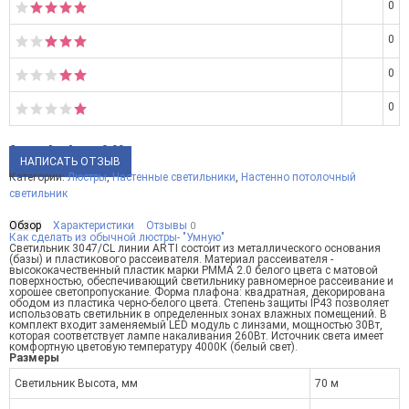
0
0
0
0
Средний рейтинг:
0.00
НАПИСАТЬ ОТЗЫВ
Категории:
Люстры
,
Настенные светильники
,
Настенно потолочный
светильник
Обзор
Характеристики
Отзывы
0
Как сделать из обычной люстры- "Умную"
Светильник 3047/CL линии ARTI состоит из металлического основания
(базы) и пластикового рассеивателя. Материал рассеивателя -
высококачественный пластик марки PMMA 2.0 белого цвета с матовой
поверхностью, обеспечивающий светильнику равномерное рассеивание и
хорошее светопропускание. Форма плафона: квадратная, декорирована
ободом из пластика черно-белого цвета. Степень защиты IP43 позволяет
использовать светильник в определенных зонах влажных помещений. В
комплект входит заменяемый LED модуль с линзами, мощностью 30Вт,
которая соответствует лампе накаливания 260Вт. Источник света имеет
комфортную цветовую температуру 4000К (белый свет).
Размеры
Светильник Высота, мм
70 м