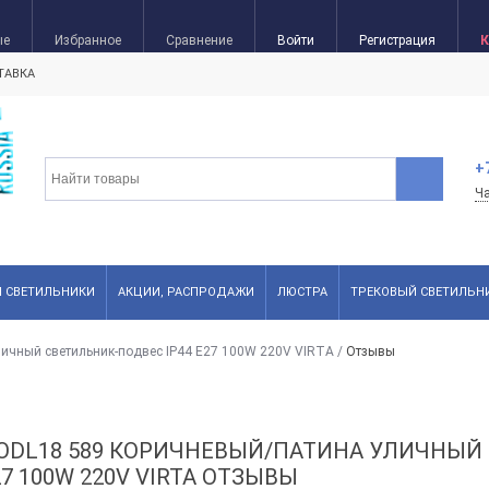
ые
Избранное
Сравнение
Войти
Регистрация
К
ТАВКА
+
Ч
FI СВЕТИЛЬНИКИ
АКЦИИ, РАСПРОДАЖИ
ЛЮСТРА
ТРЕКОВЫЙ СВЕТИЛЬН
ичный светильник-подвес IP44 E27 100W 220V VIRTA
/
Отзывы
E ODL18 589 КОРИЧНЕВЫЙ/ПАТИНА УЛИЧНЫЙ
27 100W 220V VIRTA ОТЗЫВЫ