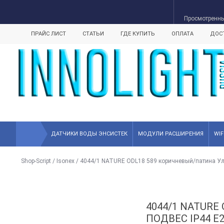
Просмотренн
ПРАЙС ЛИСТ
СТАТЬИ
ГДЕ КУПИТЬ
ОПЛАТА
ДОС
ДАТЧИКИ ВОДЫ ЭНСИСТЕК
МОДУЛИ РАСШИРЕНИЯ
WI
Shop-Script
/
Isonex
/
4044/1 NATURE ODL18 589 коричневый/патина Ул
4044/1 NATUR
ПОДВЕС IP44 E