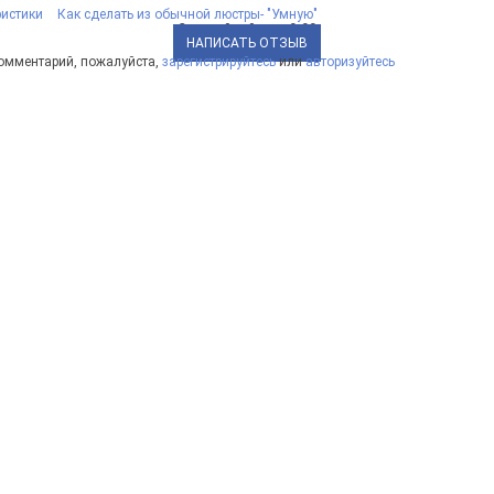
ристики
Как сделать из обычной люстры- "Умную"
Средний рейтинг:
0.00
НАПИСАТЬ ОТЗЫВ
комментарий, пожалуйста,
зарегистрируйтесь
или
авторизуйтесь