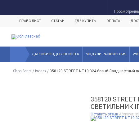
- 71%
Просмотренн
ПРАЙС ЛИСТ
СТАТЬИ
ГДЕ КУПИТЬ
ОПЛАТА
ДОС
ДАТЧИКИ ВОДЫ ЭНСИСТЕК
МОДУЛИ РАСШИРЕНИЯ
WI
Shop-Script
/
Isonex
/
358120 STREET NT19 324 белый Ландшафтный пер
358120 STREE
СВЕТИЛЬНИК IP5
Оставить отзыв
Артикул:
3