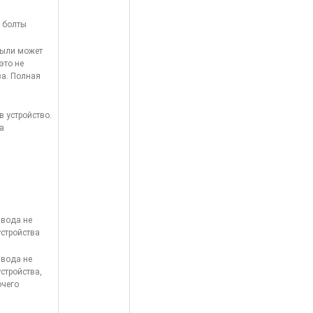
, болты
пыли может
это не
ва. Полная
в устройство.
а
 вода не
устройства
 вода не
стройства,
очего