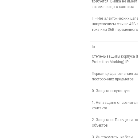
требуется. Вилка не имеет
заземляющего контакта.
III - Нет электрических цеп
напряжением свыше 42В 
тока или 36В переменного
Ip
Степень защиты корпуса (I
Protection Marking) IP
Первая цифра означает з
посторонних предметов
0. Защита отсутствует
1. Нет защиты от сознател
контакта
2. Защита от Пальцев и 
объектов
3. Инструменты, кабели