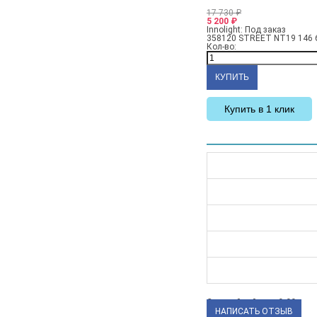
17 730
₽
5 200
₽
Innolight:
Под заказ
358120 STREET NT19 146 б
Кол-во:
Купить в 1 клик
Средний рейтинг:
0.00
НАПИСАТЬ ОТЗЫВ