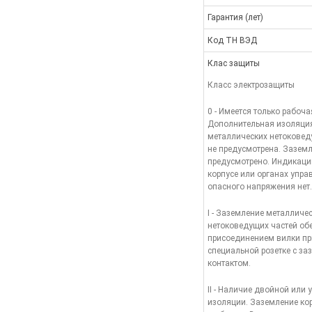
Гарантия (лет)
Код ТН ВЭД
Клас защиты
Класс электрозащиты
0 - Имеется только рабоча
Дополнительная изоляци
металлических нетоковед
не предусмотрена. Заземл
предусмотрено. Индикаци
корпусе или органах упра
опасного напряжения нет.
I - Заземление металличе
нетоковедущих частей об
присоединением вилки пр
специальной розетке с з
контактом.
II - Наличие двойной или 
изоляции. Заземление ко