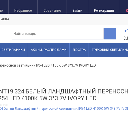
ые
Избранное
Сравнение
Войти
Регистрация
К
ТАВКА
+
Ч
FI СВЕТИЛЬНИКИ
АКЦИИ, РАСПРОДАЖИ
ЛЮСТРА
ТРЕКОВЫЙ СВЕТИЛЬН
еносной светильник IP54 LED 4100К 5W 3*3.7V IVORY LED
T NT19 324 БЕЛЫЙ ЛАНДШАФТНЫЙ ПЕРЕНОС
4 LED 4100К 5W 3*3.7V IVORY LED
58120