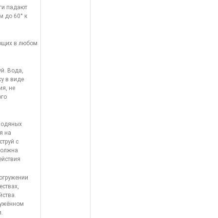
ги падают
м до 60° к
ающих в любом
й. Вода,
у в виде
ия, не
ого
водяных
я на
струй с
должна
ействия
погружении
ествах,
йства.
ружённом
.