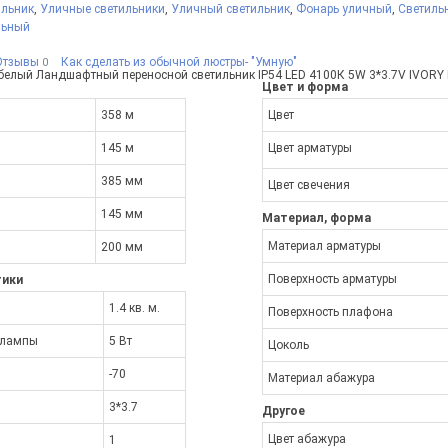
ильник
,
Уличные светильники
,
Уличный светильник
,
Фонарь уличный
,
Светиль
льный
Отзывы
Как сделать из обычной люстры- "Умную"
0
елый Ландшафтный переносной светильник IP54 LED 4100К 5W 3*3.7V IVORY
Цвет и форма
358 м
Цвет
145 м
Цвет арматуры
385 мм
Цвет свечения
145 мм
Материал, форма
Материал арматуры
200 мм
Поверхность арматуры
тики
1.4 кв. м.
Поверхность плафона
 лампы
5 Вт
Цоколь
-70
Материал абажура
3*3.7
Другое
Цвет абажура
1