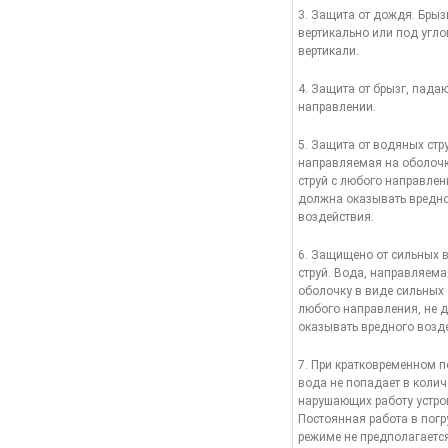
3. Защита от дождя. Брыз
вертикально или под угло
вертикали.
4. Защита от брызг, пад
направлении.
5. Защита от водяных стру
направляемая на оболочк
струй с любого направлен
должна оказывать вредн
воздействия.
6. Защищено от сильных 
струй. Вода, направляема
оболочку в виде сильных 
любого направления, не 
оказывать вредного возд
7. При кратковременном 
вода не попадает в колич
нарушающих работу устро
Постоянная работа в пог
режиме не предполагается