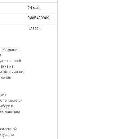
24 мес.
9405409909
Класс 1
я изоляция.
я
ущих частей
ение не
и наличия на
вления
ских
еспечивается
ибора к
аземляющим
усиленной
рпуса не