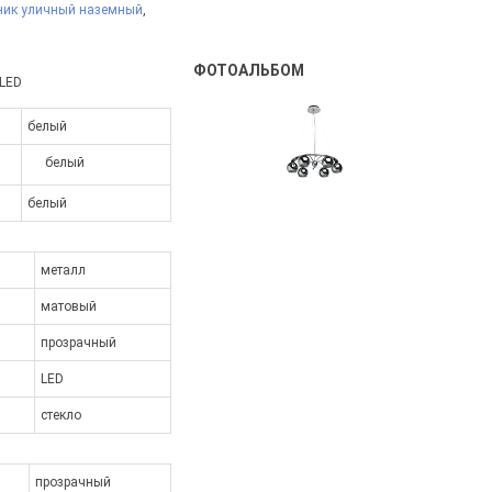
ник уличный наземный
,
ФОТОАЛЬБОМ
 LED
белый
белый
белый
металл
матовый
прозрачный
LED
стекло
прозрачный