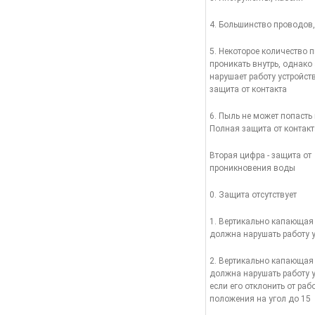
4. Большинство проводов
5. Некоторое количество 
проникать внутрь, однако 
нарушает работу устройст
защита от контакта
6. Пыль не может попасть 
Полная защита от контакт
Вторая цифра - защита от
проникновения воды
0. Защита отсутствует
1. Вертикально капающая
должна нарушать работу 
2. Вертикально капающая
должна нарушать работу у
если его отклонить от раб
положения на угол до 15