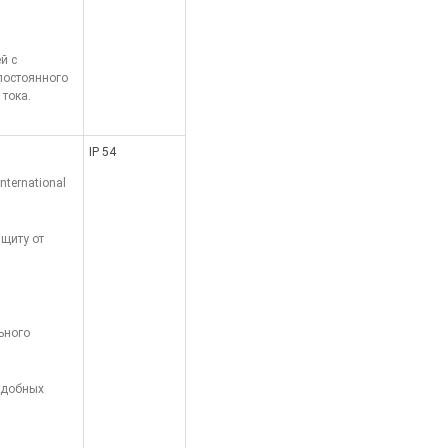
ей с
постоянного
 тока.
IP 54
nternational
ащиту от
ьного
подобных