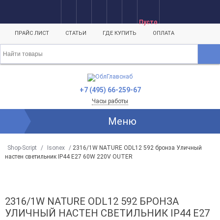
Пусто
ПРАЙС ЛИСТ
СТАТЬИ
ГДЕ КУПИТЬ
ОПЛАТА
+7 (495) 66-259-67
Часы работы
Меню
Shop-Script
/
Isonex
/
2316/1W NATURE ODL12 592 бронза Уличный
настен светильник IP44 E27 60W 220V OUTER
2316/1W NATURE ODL12 592 БРОНЗА
УЛИЧНЫЙ НАСТЕН СВЕТИЛЬНИК IP44 E27