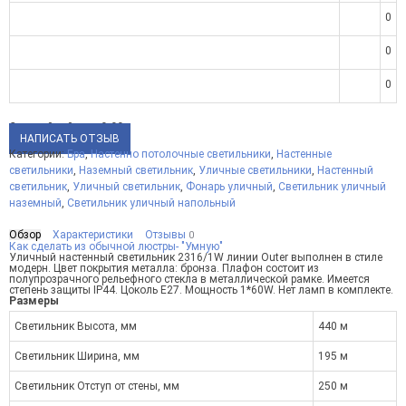
0
0
0
Средний рейтинг:
0.00
НАПИСАТЬ ОТЗЫВ
Категории:
Бра
,
Настенно потолочные светильники
,
Настенные
светильники
,
Наземный светильник
,
Уличные светильники
,
Настенный
светильник
,
Уличный светильник
,
Фонарь уличный
,
Светильник уличный
наземный
,
Светильник уличный напольный
Обзор
Характеристики
Отзывы
0
Как сделать из обычной люстры- "Умную"
Уличный настенный светильник 2316/1W линии Outer выполнен в стиле
модерн. Цвет покрытия металла: бронза. Плафон состоит из
полупрозрачного рельефного стекла в металлической рамке. Имеется
степень защиты IP44. Цоколь E27. Мощность 1*60W. Нет ламп в комплекте.
Размеры
Светильник Высота, мм
440 м
Светильник Ширина, мм
195 м
Светильник Отступ от стены, мм
250 м