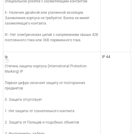
специальной розетке с заземляющим контактом.
II - Наличие двойной или усиленной изоляции.
Заземление корпуса не требуется. Вилка не имеет
заземляющего контакта.
III - Нет электрических цепей с напряжением свыше 42В
постоянного тока или 36В переменного тока.
Ip
IP 44
Степень защиты корпуса (International Protection
Marking) IP
Первая цифра означает защиту от посторонних
предметов
0. Защита отсутствует
1. Нет защиты от сознательного контакта
2. Защита от Пальцев и подобных объектов
3. Инструменты, кабели