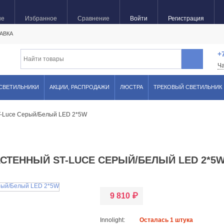
ые
Избранное
Сравнение
Войти
Регистрация
АВКА
+
Ч
 СВЕТИЛЬНИКИ
АКЦИИ, РАСПРОДАЖИ
ЛЮСТРА
ТРЕКОВЫЙ СВЕТИЛЬНИК
T-Luce Серый/Белый LED 2*5W
АСТЕННЫЙ ST-LUCE СЕРЫЙ/БЕЛЫЙ LED 2*5
9 810
₽
Innolight:
Осталась 1 штука