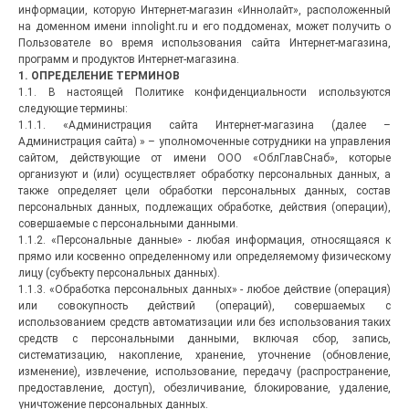
информации, которую Интернет-магазин «Иннолайт», расположенный
на доменном имени innolight.ru и его поддоменах, может получить о
Пользователе во время использования сайта Интернет-магазина,
программ и продуктов Интернет-магазина.
1. ОПРЕДЕЛЕНИЕ ТЕРМИНОВ
1.1. В настоящей Политике конфиденциальности используются
следующие термины:
1.1.1. «Администрация сайта Интернет-магазина (далее –
Администрация сайта) » – уполномоченные сотрудники на управления
сайтом, действующие от имени ООО «ОблГлавСнаб», которые
организуют и (или) осуществляет обработку персональных данных, а
также определяет цели обработки персональных данных, состав
персональных данных, подлежащих обработке, действия (операции),
совершаемые с персональными данными.
1.1.2. «Персональные данные» - любая информация, относящаяся к
прямо или косвенно определенному или определяемому физическому
лицу (субъекту персональных данных).
1.1.3. «Обработка персональных данных» - любое действие (операция)
или совокупность действий (операций), совершаемых с
использованием средств автоматизации или без использования таких
средств с персональными данными, включая сбор, запись,
систематизацию, накопление, хранение, уточнение (обновление,
изменение), извлечение, использование, передачу (распространение,
предоставление, доступ), обезличивание, блокирование, удаление,
уничтожение персональных данных.