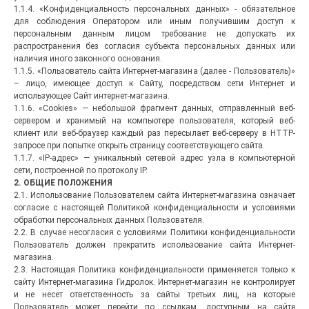
1.1.4. «Конфиденциальность персональных данных» - обязательное
для соблюдения Оператором или иным получившим доступ к
персональным данным лицом требование не допускать их
распространения без согласия субъекта персональных данных или
наличия иного законного основания.
1.1.5. «Пользователь сайта Интернет-магазина (далее ‑ Пользователь)»
– лицо, имеющее доступ к Сайту, посредством сети Интернет и
использующее Сайт интернет-магазина.
ТО ТАКОЕ KNX
ЧТО ТАКИЕ Z-WAVE
1.1.6. «Cookies» — небольшой фрагмент данных, отправленный веб-
то из себя представляет стандарт
Что из себя представляет технология Z-
сервером и хранимый на компьютере пользователя, который веб-
NX? В общих чертах. "KNX - это
Wave? Что это за технология? Z-Wave -
клиент или веб-браузер каждый раз пересылает веб-серверу в HTTP-
оммуникационная шина,
это протокол связи,
запросе при попытке открыть страницу соответствующего сайта.
спользуемая для автоматизации...
зарекомендовавший себя как способ...
1.1.7. «IP-адрес» — уникальный сетевой адрес узла в компьютерной
сети, построенной по протоколу IP.
итать далее
→
Читать далее
→
2. ОБЩИЕ ПОЛОЖЕНИЯ
2.1. Использование Пользователем сайта Интернет-магазина означает
согласие с настоящей Политикой конфиденциальности и условиями
обработки персональных данных Пользователя.
2.2. В случае несогласия с условиями Политики конфиденциальности
Пользователь должен прекратить использование сайта Интернет-
магазина.
2.3. Настоящая Политика конфиденциальности применяется только к
сайту Интернет-магазина Гидролок. Интернет-магазин не контролирует
и не несет ответственность за сайты третьих лиц, на которые
Пользователь может перейти по ссылкам, доступным на сайте