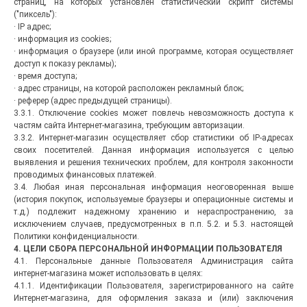
страниц, на которых установлен статистический скрипт системы
("пиксель"):
· IP адрес;
· информация из cookies;
· информация о браузере (или иной программе, которая осуществляет
доступ к показу рекламы);
· время доступа;
· адрес страницы, на которой расположен рекламный блок;
· реферер (адрес предыдущей страницы).
3.3.1. Отключение cookies может повлечь невозможность доступа к
частям сайта Интернет-магазина, требующим авторизации.
3.3.2. Интернет-магазин осуществляет сбор статистики об IP-адресах
своих посетителей. Данная информация используется с целью
выявления и решения технических проблем, для контроля законности
проводимых финансовых платежей.
3.4. Любая иная персональная информация неоговоренная выше
(история покупок, используемые браузеры и операционные системы и
т.д.) подлежит надежному хранению и нераспространению, за
исключением случаев, предусмотренных в п.п. 5.2. и 5.3. настоящей
Политики конфиденциальности.
4. ЦЕЛИ СБОРА ПЕРСОНАЛЬНОЙ ИНФОРМАЦИИ ПОЛЬЗОВАТЕЛЯ
4.1. Персональные данные Пользователя Администрация сайта
интернет-магазина может использовать в целях:
4.1.1. Идентификации Пользователя, зарегистрированного на сайте
Интернет-магазина, для оформления заказа и (или) заключения