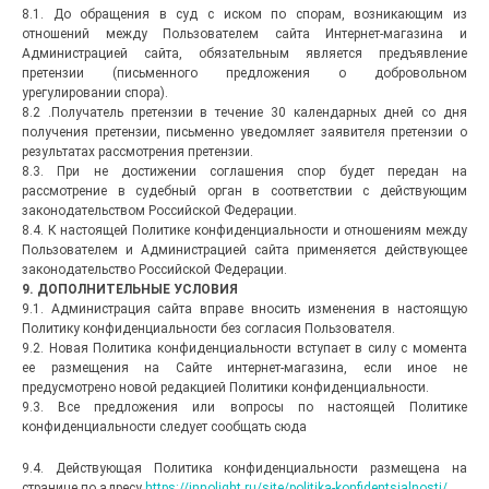
8.1. До обращения в суд с иском по спорам, возникающим из
отношений между Пользователем сайта Интернет-магазина и
Администрацией сайта, обязательным является предъявление
претензии (письменного предложения о добровольном
урегулировании спора).
8.2 .Получатель претензии в течение 30 календарных дней со дня
получения претензии, письменно уведомляет заявителя претензии о
результатах рассмотрения претензии.
8.3. При не достижении соглашения спор будет передан на
рассмотрение в судебный орган в соответствии с действующим
законодательством Российской Федерации.
8.4. К настоящей Политике конфиденциальности и отношениям между
Пользователем и Администрацией сайта применяется действующее
законодательство Российской Федерации.
9. ДОПОЛНИТЕЛЬНЫЕ УСЛОВИЯ
9.1. Администрация сайта вправе вносить изменения в настоящую
Политику конфиденциальности без согласия Пользователя.
9.2. Новая Политика конфиденциальности вступает в силу с момента
ее размещения на Сайте интернет-магазина, если иное не
предусмотрено новой редакцией Политики конфиденциальности.
9.3. Все предложения или вопросы по настоящей Политике
конфиденциальности следует сообщать сюда
9.4. Действующая Политика конфиденциальности размещена на
странице по адресу
https://innolight.ru/site/politika-konfidentsialnosti/