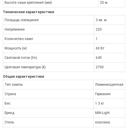
Высота чаши крепления (мм)
25 м
Технические характеристики
Площадь освещения
3 кв. м.
Напряжение
220
Количество ламп
1
Мощность (w)
60 Вт
Световой поток (lm)
645
Цветовая температура (k)
2700
Общие характеристики
Тип лампы
Люминисцентная
Страна
Германия
Вес
1.3 кг
Бренд
MW-Light
Стиль
классика