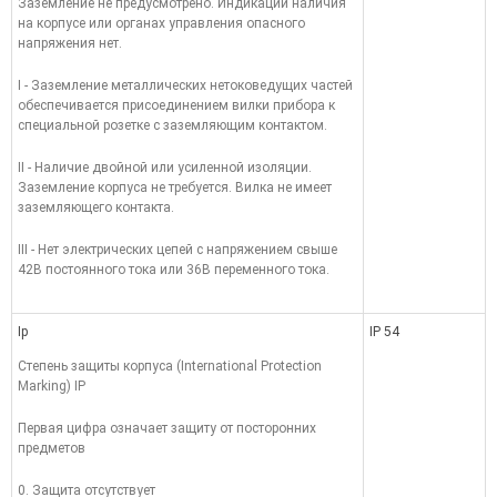
Заземление не предусмотрено. Индикации наличия
на корпусе или органах управления опасного
напряжения нет.
I - Заземление металлических нетоковедущих частей
обеспечивается присоединением вилки прибора к
специальной розетке с заземляющим контактом.
II - Наличие двойной или усиленной изоляции.
Заземление корпуса не требуется. Вилка не имеет
заземляющего контакта.
III - Нет электрических цепей с напряжением свыше
42В постоянного тока или 36В переменного тока.
Ip
IP 54
Степень защиты корпуса (International Protection
Marking) IP
Первая цифра означает защиту от посторонних
предметов
0. Защита отсутствует