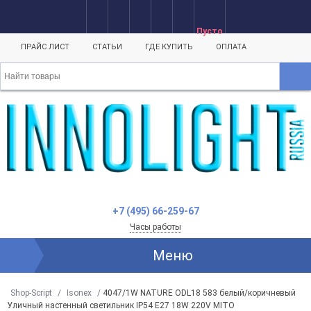
Пусто
ПРАЙС ЛИСТ
СТАТЬИ
ГДЕ КУПИТЬ
ОПЛАТА
+7 (495) 66-259-67
Часы работы
Меню
Shop-Script
/
Isonex
/
4047/1W NATURE ODL18 583 белый/коричневый
Уличный настенный светильник IP54 E27 18W 220V MITO