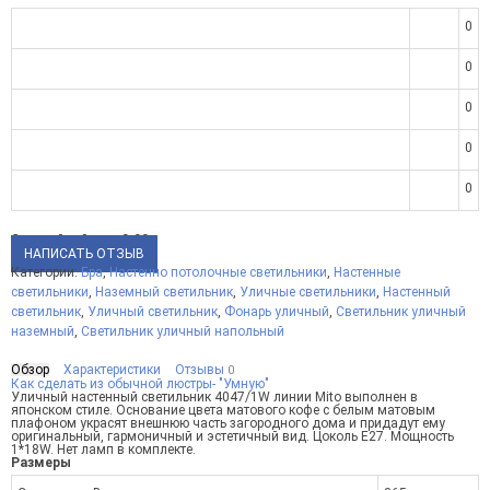
0
0
0
0
0
Средний рейтинг:
0.00
НАПИСАТЬ ОТЗЫВ
Категории:
Бра
,
Настенно потолочные светильники
,
Настенные
светильники
,
Наземный светильник
,
Уличные светильники
,
Настенный
светильник
,
Уличный светильник
,
Фонарь уличный
,
Светильник уличный
наземный
,
Светильник уличный напольный
Обзор
Характеристики
Отзывы
0
Как сделать из обычной люстры- "Умную"
Уличный настенный светильник 4047/1W линии Mito выполнен в
японском стиле. Основание цвета матового кофе с белым матовым
плафоном украсят внешнюю часть загородного дома и придадут ему
оригинальный, гармоничный и эстетичный вид. Цоколь E27. Мощность
1*18W. Нет ламп в комплекте.
Размеры