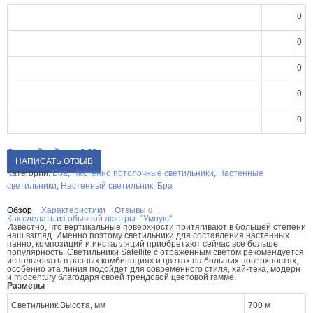
0
0
0
0
0
Средний рейтинг:
0.00
НАПИСАТЬ ОТЗЫВ
Категории:
Бра
,
Настенно потолочные светильники
,
Настенные
светильники
,
Настенный светильник
,
Бра
Обзор
Характеристики
Отзывы
0
Как сделать из обычной люстры- "Умную"
Известно, что вертикальные поверхности притягивают в большей степени
наш взгляд. Именно поэтому светильники для составления настенных
панно, композиций и инсталляций приобретают сейчас все больше
популярность. Светильники Satellite c отраженным светом рекомендуется
использовать в разных комбинациях и цветах на больших поверхностях,
особенно эта линия подойдет для современного стиля, хай-тека, модерн
и midcentury благодаря своей трендовой цветовой гамме.
Размеры
Светильник Высота, мм
700 м