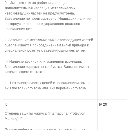
0 - Имеется только рабочая изоляция.
Дополнительная изоляция металлических
нетоковедущих частей не предусмотрена.
Заземление не предусмотрено. Индикации наличия
на корпусе или органах управления опасного
напряжения нет.
I - Заземление металлических нетоковедущих частей
обеспечивается присоединением вилки прибора к
специальной розетке с заземляющим контактом.
II - Наличие двойной или усиленной изоляции.
Заземление корпуса не требуется. Вилка не имеет
заземляющего контакта.
III - Нет электрических цепей с напряжением свыше
42В постоянного тока или 36В переменного тока.
Ip
IP 20
Степень защиты корпуса (International Protection
Marking) IP
Первая цифра означает защиту от посторонних