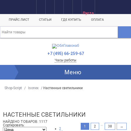
- 49%
- 49%
- 53%
- 53%
- 70%
- 50%
- 49%
- 70%
- 70%
- 65%
- 50%
- 15%
- 50%
Пусто
ПРАЙС ЛИСТ
СТАТЬИ
ГДЕ КУПИТЬ
ОПЛАТА
+7 (495) 66-259-67
Часы работы
Меню
Shop-Script
/
Isonex
/
Настенные светильники
НАСТЕННЫЕ СВЕТИЛЬНИКИ
НАЙДЕНО ТОВАРОВ: 1117
...
Сортировать:
1
2
38
→
2