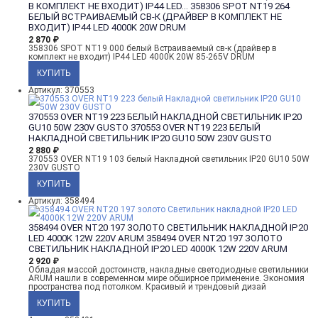
В КОМПЛЕКТ НЕ ВХОДИТ) IP44 LED...
358306 SPOT NT19 264
БЕЛЫЙ ВСТРАИВАЕМЫЙ СВ-К (ДРАЙВЕР В КОМПЛЕКТ НЕ
ВХОДИТ) IP44 LED 4000K 20W DRUM
2 870
₽
358306 SPOT NT19 000 белый Встраиваемый св-к (драйвер в
комплект не входит) IP44 LED 4000K 20W 85-265V DRUM
Артикул: 370553
370553 OVER NT19 223 БЕЛЫЙ НАКЛАДНОЙ СВЕТИЛЬНИК IP20
GU10 50W 230V GUSTO
370553 OVER NT19 223 БЕЛЫЙ
НАКЛАДНОЙ СВЕТИЛЬНИК IP20 GU10 50W 230V GUSTO
2 880
₽
370553 OVER NT19 103 белый Накладной светильник IP20 GU10 50W
230V GUSTO
Артикул: 358494
358494 OVER NT20 197 ЗОЛОТО СВЕТИЛЬНИК НАКЛАДНОЙ IP20
LED 4000K 12W 220V ARUM
358494 OVER NT20 197 ЗОЛОТО
СВЕТИЛЬНИК НАКЛАДНОЙ IP20 LED 4000K 12W 220V ARUM
2 920
₽
Обладая массой достоинств, накладные светодиодные светильники
ARUM нашли в современном мире обширное применение. Экономия
пространства под потолком. Красивый и трендовый дизай