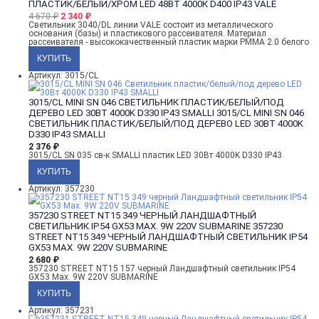
ПЛАСТИК/БЕЛЫЙ/ХРОМ LED 48ВТ 4000К D400 IP43 VALE
4 670
₽
2 340
₽
Светильник 3040/DL линии VALE состоит из металлического
основания (базы) и пластикового рассеивателя. Материал
рассеивателя - высококачественный пластик марки PMMA 2.0 белого
Артикул: 3015/CL
3015/CL MINI SN 046 СВЕТИЛЬНИК ПЛАСТИК/БЕЛЫЙ/ПОД
ДЕРЕВО LED 30ВТ 4000K D330 IP43 SMALLI
3015/CL MINI SN 046
СВЕТИЛЬНИК ПЛАСТИК/БЕЛЫЙ/ПОД ДЕРЕВО LED 30ВТ 4000K
D330 IP43 SMALLI
2 376
₽
3015/CL SN 035 св-к SMALLI пластик LED 30Вт 4000K D330 IP43
Артикул: 357230
357230 STREET NT15 349 ЧЕРНЫЙ ЛАНДШАФТНЫЙ
СВЕТИЛЬНИК IP54 GX53 MAX. 9W 220V SUBMARINE
357230
STREET NT15 349 ЧЕРНЫЙ ЛАНДШАФТНЫЙ СВЕТИЛЬНИК IP54
GX53 MAX. 9W 220V SUBMARINE
2 680
₽
357230 STREET NT15 157 черный Ландшафтный светильник IP54
GX53 Max. 9W 220V SUBMARINE
Артикул: 357231