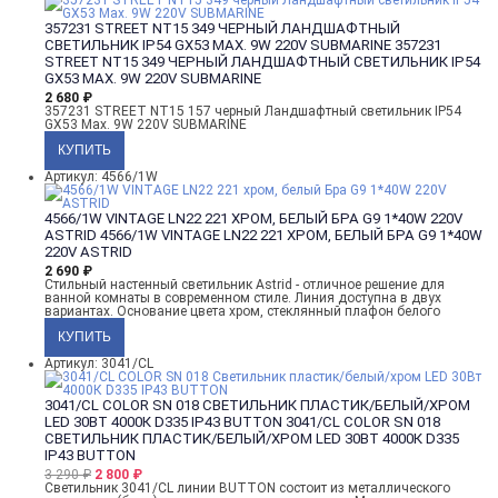
357231 STREET NT15 349 ЧЕРНЫЙ ЛАНДШАФТНЫЙ
СВЕТИЛЬНИК IP54 GX53 MAX. 9W 220V SUBMARINE
357231
STREET NT15 349 ЧЕРНЫЙ ЛАНДШАФТНЫЙ СВЕТИЛЬНИК IP54
GX53 MAX. 9W 220V SUBMARINE
2 680
₽
357231 STREET NT15 157 черный Ландшафтный светильник IP54
GX53 Max. 9W 220V SUBMARINE
Артикул: 4566/1W
4566/1W VINTAGE LN22 221 ХРОМ, БЕЛЫЙ БРА G9 1*40W 220V
ASTRID
4566/1W VINTAGE LN22 221 ХРОМ, БЕЛЫЙ БРА G9 1*40W
220V ASTRID
2 690
₽
Стильный настенный светильник Astrid - отличное решение для
ванной комнаты в современном стиле. Линия доступна в двух
вариантах. Основание цвета хром, стеклянный плафон белого
Артикул: 3041/CL
3041/CL COLOR SN 018 СВЕТИЛЬНИК ПЛАСТИК/БЕЛЫЙ/ХРОМ
LED 30ВТ 4000К D335 IP43 BUTTON
3041/CL COLOR SN 018
СВЕТИЛЬНИК ПЛАСТИК/БЕЛЫЙ/ХРОМ LED 30ВТ 4000К D335
IP43 BUTTON
3 290
₽
2 800
₽
Светильник 3041/CL линии BUTTON состоит из металлического