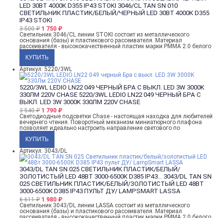
LED 30ВТ 4000К D355 IP43 STOKI
3046/CL TAN SN 010
СВЕТИЛЬНИК ПЛАСТИК/БЕЛЫЙ/ЧЕРНЫЙ LED 30ВТ 4000К D355
IP43 STOKI
3 500
₽
1 750
₽
Светильник 3046/CL линии STOKI состоит из металлического
основания (базы) и пластикового рассеивателя. Материал
рассеивателя - высококачественный пластик марки PMMA 2.0 белого
Артикул: 5220/3WL
5220/3WL LEDIO LN22 049 ЧЕРНЫЙ БРА С ВЫКЛ. LED 3W 3000K
330ЛМ 220V CHASE
5220/3WL LEDIO LN22 049 ЧЕРНЫЙ БРА С
ВЫКЛ. LED 3W 3000K 330ЛМ 220V CHASE
3 540
₽
1 790
₽
Светодиодные подсветки Chase - настоящая находка для любителей
вечернего чтения. Поворотный механизм миниатюрного плафона
позволяет идеально настроить направление светового по
Артикул: 3043/DL
3043/DL TAN SN 025 СВЕТИЛЬНИК ПЛАСТИК/БЕЛЫЙ/
ЗОЛОТИСТЫЙ LED 48ВТ 3000-6500К D385 IP43...
3043/DL TAN SN
025 СВЕТИЛЬНИК ПЛАСТИК/БЕЛЫЙ/ЗОЛОТИСТЫЙ LED 48ВТ
3000-6500К D385 IP43 ПУЛЬТ ДУ/ LAMPSMART LASSA
6 611
₽
1 980
₽
Светильник 3043/DL линии LASSA состоит из металлического
основания (базы) и пластикового рассеивателя. Материал
рассеивателя - высококачественный пластик марки PMMA 2.0 белого