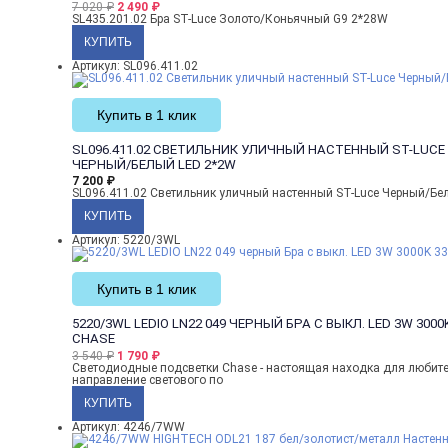
7 020
₽
2 490
₽
SL435.201.02 Бра ST-Luce Золото/Коньячный G9 2*28W
Артикул: SL096.411.02
Купить в 1 клик
SL096.411.02 СВЕТИЛЬНИК УЛИЧНЫЙ НАСТЕННЫЙ ST-LUCE
ЧЕРНЫЙ/БЕЛЫЙ LED 2*2W
7 200
₽
SL096.411.02 Светильник уличный настенный ST-Luce Черный/Бе
Артикул: 5220/3WL
Купить в 1 клик
5220/3WL LEDIO LN22 049 ЧЕРНЫЙ БРА С ВЫКЛ. LED 3W 300
CHASE
3 540
₽
1 790
₽
Светодиодные подсветки Chase - настоящая находка для любите
направление светового по
Артикул: 4246/7WW