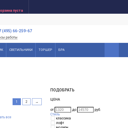
орзина пуста
7 (495) 66-259-67
асы работы
ИК
СВЕТИЛЬНИКИ
ТОРШЕР
БРА
ПОДОБРАТЬ
ЦЕНА
1
2
→
от
до
руб.
Стиль
ать все
классика
лофт
модерн