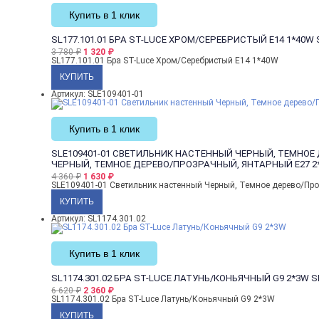
Купить в 1 клик
SL177.101.01 БРА ST-LUCE ХРОМ/СЕРЕБРИСТЫЙ E14 1*40W
3 780
₽
1 320
₽
SL177.101.01 Бра ST-Luce Хром/Серебристый E14 1*40W
Артикул: SLE109401-01
Купить в 1 клик
SLE109401-01 СВЕТИЛЬНИК НАСТЕННЫЙ ЧЕРНЫЙ, ТЕМНОЕ
ЧЕРНЫЙ, ТЕМНОЕ ДЕРЕВО/ПРОЗРАЧНЫЙ, ЯНТАРНЫЙ E27 2
4 360
₽
1 630
₽
SLE109401-01 Светильник настенный Черный, Темное дерево/Пр
Артикул: SL1174.301.02
Купить в 1 клик
SL1174.301.02 БРА ST-LUCE ЛАТУНЬ/КОНЬЯЧНЫЙ G9 2*3W
S
6 620
₽
2 360
₽
SL1174.301.02 Бра ST-Luce Латунь/Коньячный G9 2*3W