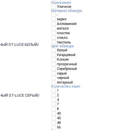
Назначение
Уличное
Материал абажура
-
акрил
Аллюминий
металл
пластик
стекло
текстиль
НЫЙ ST-LUCE БЕЛЫЙ/
Цвет абажура
белый
Кварцевый
Коньяк
прозрачный
Серебряный
серый
черный
янтарный
Количество ламп
1
2
НЫЙ ST-LUCE СЕРЫЙ/
4
7
8
40
45
48
96