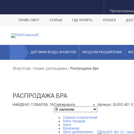
- 19%
- 56%
- 65%
- 63%
- 64%
- 58%
- 57%
- 65%
- 49%
- 10%
- 55%
- 48%
- 62%
- 73%
- 67%
- 56%
- 54%
- 56%
- 56%
Просмотренн
ПРАЙС ЛИСТ
СТАТЬИ
ГДЕ КУПИТЬ
ОПЛАТА
ДОС
ДАТЧИКИ ВОДЫ ЭНСИСТЕК
МОДУЛИ РАСШИРЕНИЯ
WI
Shop-Script
/
Акции, распродажи
/
Распродажа бра
РАСПРОДАЖА БРА
НАЙДЕНО ТОВАРОВ: 39
Сортировать:
Артикул: SL093.401.0
Оценка покупателей
Хиты продаж
Цена
Название
Дата добавления