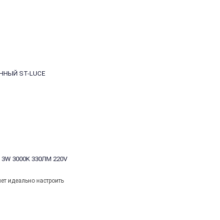
ЕННЫЙ ST-LUCE
 3W 3000K 330ЛМ 220V
ет идеально настроить