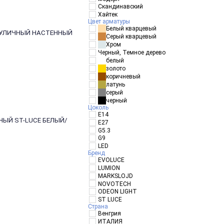
Скандинавский
Хайтек
Цвет арматуры
Белый кварцевый
К УЛИЧНЫЙ НАСТЕННЫЙ
Серый кварцевый
Хром
Черный, Темное дерево
белый
золото
коричневый
латунь
серый
черный
Цоколь
E14
НЫЙ ST-LUCE БЕЛЫЙ/
E27
G5.3
G9
LED
Бренд
EVOLUCE
LUMION
MARKSLOJD
NOVOTECH
ODEON LIGHT
ST LUCE
Страна
Венгрия
ИТАЛИЯ